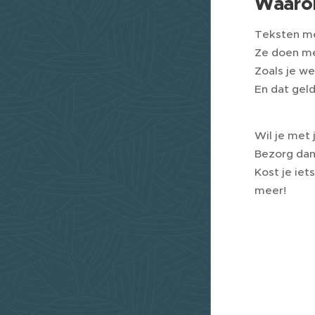
Waarom
Teksten me
Ze doen me
Zoals je we
En dat gel
Wil je met
Bezorg dan
Kost je iet
meer!