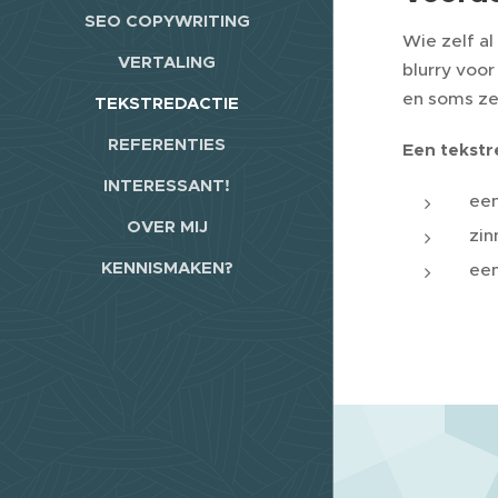
SEO COPYWRITING
Wie zelf al
VERTALING
blurry voor
en soms ze
TEKSTREDACTIE
REFERENTIES
Een tekstr
INTERESSANT!
een
OVER MIJ
zin
KENNISMAKEN?
een