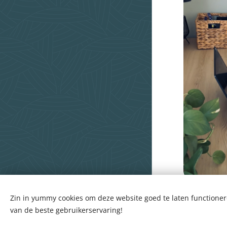
Singelbeekstraat 121 - 3500 Hasselt -
België
Zin in yummy cookies om deze website goed te laten functioneren
BE 0829.059.691
van de beste gebruikerservaring!
Cookies