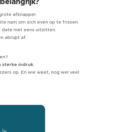
belangrijk?
grote afknapper.
te nam om zich even op te frissen.
de date niet eens uitzitten.
n abrupt af.
men?
 sterke indruk
.
ezers op. En wie weet, nog wel veel