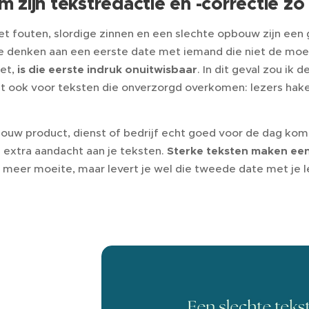
 zijn tekstredactie en -correctie zo 
t fouten, slordige zinnen en een slechte opbouw zijn een 
 denken aan een eerste date met iemand die niet de moei
et,
i
s die eerste indruk onuitwisbaar
. In dit geval zou ik 
dt ook voor teksten die onverzorgd overkomen: lezers hake
 jouw product, dienst of bedrijf echt goed voor de dag ko
 extra aandacht aan je teksten.
Sterke teksten maken een
s meer moeite, maar levert je wel die tweede date met je l