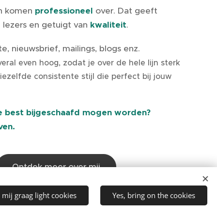
en komen
professioneel
over. Dat geeft
e lezers en getuigt van
kwaliteit
.
e, nieuwsbrief, mailings, blogs enz.
overal even hoog, zodat je over de hele lijn sterk
ezelfde consistente stijl die perfect bij jouw
ie best bijgeschaafd mogen worden?
oven.
Ontdek meer over mij
 mij graag light cookies
Yes, bring on the cookies