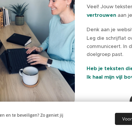
Veel! Jouw tekst
vertrouwen
aan j
Denk aan je websit
L
eg die schrijflat 
communiceert. In di
doelgroep past.
Heb je teksten d
Ik haal mijn vijl b
 en te beveiligen? Zo geniet jij
Voor